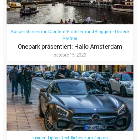
Kooperationen mot Content-Erstellern und Bloggern
Unsere
•
Partner
Onepark präsentiert: Hallo Amsterdam
octobre 15, 2020
Insider-Tipps
Rechtliches zum Parken
•