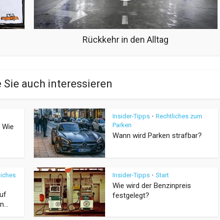
Rückkehr in den Alltag
 Sie auch interessieren
Insider-Tipps
Rechtliches zum
•
Parken
 Wie
Wann wird Parken strafbar?
liches
Insider-Tipps
Start
•
Wie wird der Benzinpreis
uf
festgelegt?
...