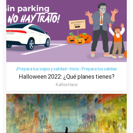
¡Prepara tus viajes y salidas!
Inicio
Prepara tus salidas
•
•
Halloween 2022: ¿Qué planes tienes?
4 años Hace