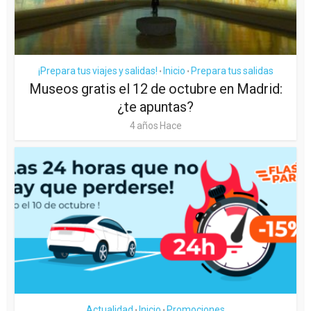
¡Prepara tus viajes y salidas!
Inicio
Prepara tus salidas
•
•
Museos gratis el 12 de octubre en Madrid:
¿te apuntas?
4 años Hace
Actualidad
Inicio
Promociones
•
•