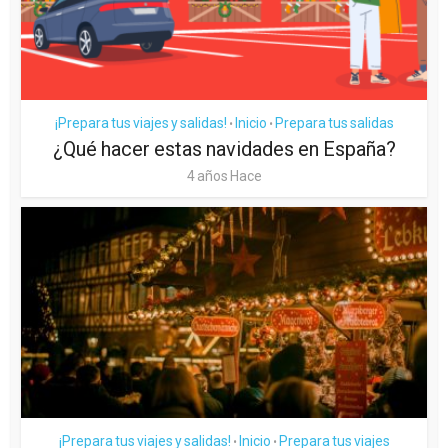
¡Prepara tus viajes y salidas!
Inicio
Prepara tus salidas
•
•
¿Qué hacer estas navidades en España?
4 años Hace
¡Prepara tus viajes y salidas!
Inicio
Prepara tus viajes
•
•