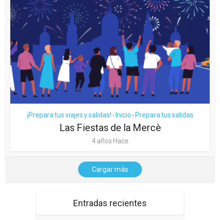
¡Prepara tus viajes y salidas!
Inicio
Prepara tus salidas
•
•
Las Fiestas de la Mercè
4 años Hace
Cargar más
Entradas recientes