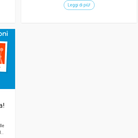
Leggi di più!
a!
lle
..