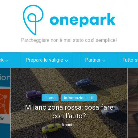
Parcheggiare non è mai stato così semplice!
rk
Prepara le valigie
Partner
Tutto s
Home
Informazioni utili
Milano zona rossa: cosa fare
con l’auto?
6 anni fa