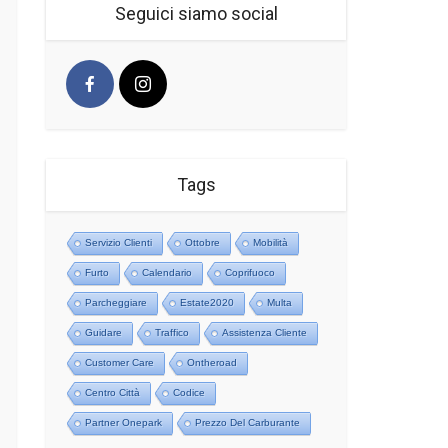
Seguici siamo social
Tags
Servizio Clienti
Ottobre
Mobilità
Furto
Calendario
Coprifuoco
Parcheggiare
Estate2020
Multa
Guidare
Traffico
Assistenza Cliente
Customer Care
Ontheroad
Centro Città
Codice
Partner Onepark
Prezzo Del Carburante