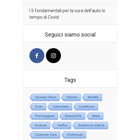
I 5 fondamentali per la cura dell’auto in
tempo di Covid
Seguici siamo social
Tags
Servizio Clienti
Ottobre
Mobilità
Furto
Calendario
Coprifuoco
Parcheggiare
Estate2020
Multa
Guidare
Traffico
Assistenza Cliente
Customer Care
Ontheroad